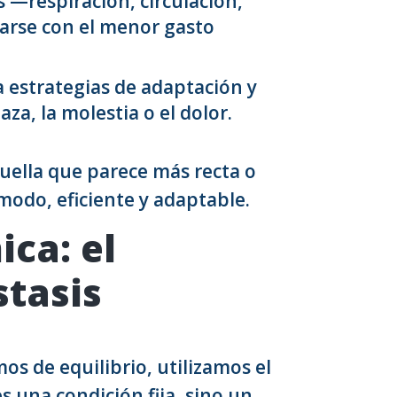
s —respiración, circulación,
arse con el menor gasto
a estrategias de adaptación y
a, la molestia o el dolor.
aquella que parece más recta o
ómodo, eficiente y adaptable.
ca: el
tasis
os de equilibrio, utilizamos el
s una condición fija, sino un