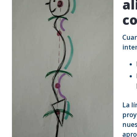
al
co
Cuan
inte
La l
proy
nues
apro