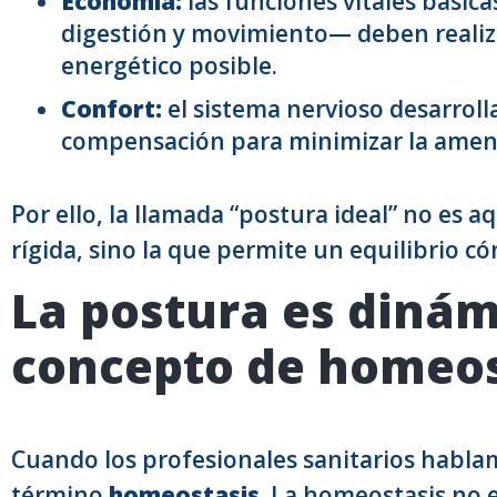
Economía:
las funciones vitales básica
digestión y movimiento— deben realiz
energético posible.
Confort:
el sistema nervioso desarroll
compensación para minimizar la amenaz
Por ello, la llamada “postura ideal” no es 
rígida, sino la que permite un equilibrio c
La postura es dinámi
concepto de homeos
Cuando los profesionales sanitarios hablam
término
homeostasis
. La homeostasis no e